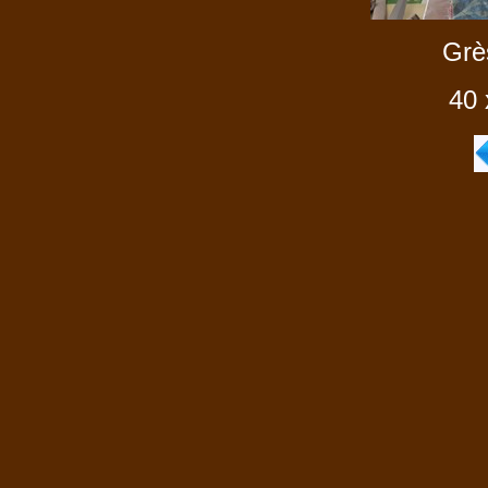
Grè
40 